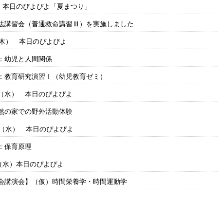
日 本日のぴよぴよ「夏まつり」
法講習会（普通救命講習Ⅲ）を実施しました
（木） 本日のぴよぴよ
：幼児と人間関係
：教育研究演習Ⅰ（幼児教育ゼミ）
（水） 本日のぴよぴよ
然の家での野外活動体験
日（水） 本日のぴよぴよ
：保育原理
日（水）本日のぴよぴよ
会講演会】（仮）時間栄養学・時間運動学