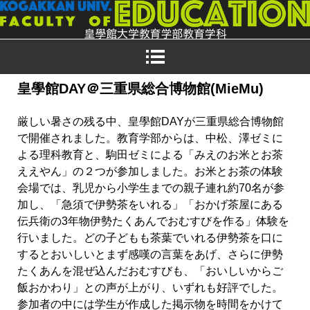
皇學館DAY＠三重県総合博物館(MieMu)
厳しい暑さの残る中、皇學館DAYが三重県総合博物館
で開催されました。教育学部からは、中松、澤ゼミに
よる理科教育と、駒田ゼミによる「みえのお米とお茶
ええやん」の２つが参加しました。お米とお茶の体験
会場では、乳児から小学生までの親子連れ約70名が参
加し、「急須で伊勢茶をいれる」「おかげ茶屋にある
伝兵衛の3年物伊勢たくあんでおむすびを作る」体験を
行いました。どの子どもも茶葉でいれる伊勢茶を口に
するとおいしいとまず感嘆の言葉をあげ、さらに伊勢
たくあんを混ぜ込んだおむすびも、「おいしいからご
飯おかわり」との声が上がり、いずれも好評でした。
参加者の中には学生が作成した掲示物を時間をかけて