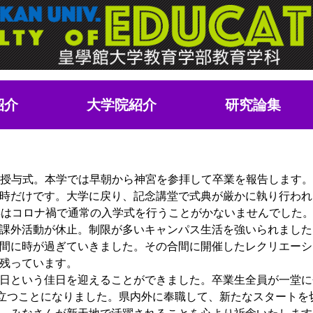
紹介
大学院紹介
研究論集
位記授与式。本学では早朝から神宮を参拝して卒業を報告します
時だけです。大学に戻り、記念講堂で式典が厳かに執り行われ
はコロナ禍で通常の入学式を行うことがかないませんでした。
課外活動が休止。制限が多いキャンパス生活を強いられました
間に時が過ぎていきました。その合間に開催したレクリエーシ
残っています。
日という佳日を迎えることができました。卒業生全員が一堂に
巣立つことになりました。県内外に奉職して、新たなスタートを