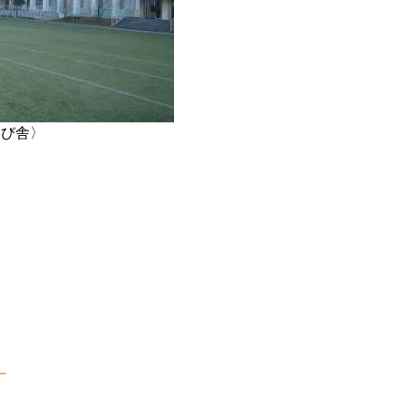
学び舎〉
ー