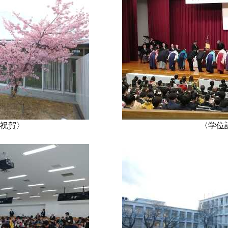
祝賀〉
〈学位