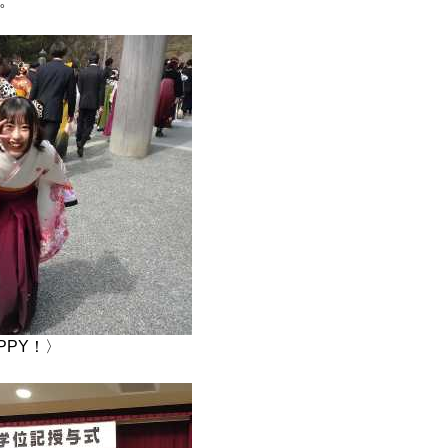
。
PPY！〉