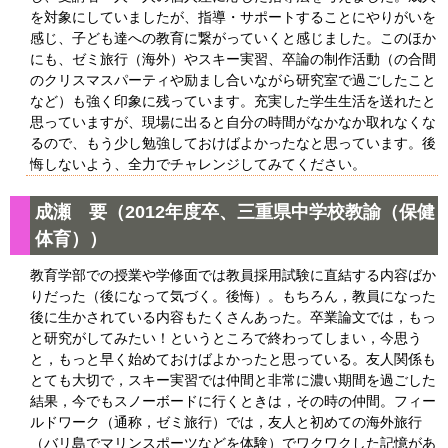
を対象にしていましたが、指導・サポートすることにやりがいを
感じ、子ども達への教育に繋がっていくと感じました。このほか
にも、ゼミ旅行（海外）やスキー実習、卒論の制作活動（の合間
のクリスマスパーティや励まし合いながら研究室で過ごしたこと
など）も強く印象に残っています。充実した学生生活を送れたと
思っていますが、現場に出ると自分の時間がなかなか取れなくな
るので、もう少し勉強しておけばよかったなと思っています。後
悔しないよう、全力でチャレンジしてみてください。
成瀬 要（2012年度卒、三重県中学校教諭（保健
体育））
教育学部での授業や学修面では教員採用試験に直結する内容ばか
りだった（後になって気づく。後悔）。もちろん，教員になった
後に生かされている内容もたくさんあった。卒業論文では，もっ
と研究がしてみたい！というところで終わってしまい，今思う
と，もっと早く始めておけばよかったと思っている。友人関係も
とても大切で，スキー実習では仲間と非常に濃い期間を過ごした
結果，今でもスノーボードに行くときは，その時の仲間。フィー
ルドワーク（通称，ゼミ旅行）では，友人と初めての海外旅行
（バリ島でマリンスポーツなどを体験）でワクワクした記憶があ