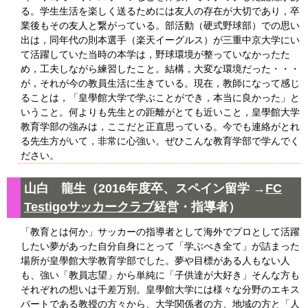
る。学生生活を楽しく送るためには友人の存在が大切であり，卒
業後もその友人と繋がっている。部活動（硬式野球部）での思い
出は，同年代の則本選手（楽天イーグルス）が三重中京大学にい
て活躍していた当時の本学は，野球環境が整っていなかったた
め，工夫しながら練習したこと。結構，大変な環境だった・・・
が，それが今の教員生活に生きている。現在，教師になって感じ
ることは，「皇學館大学で学ぶことができ，本当に良かった」と
いうこと。何よりも先生との距離がとても近いこと，皇學館大学
教育学部の強みは，ここだと正直思っている。今でも連絡がとれ
る先生方がいて，非常に心強い。ぜひこんな教育学部で学んでく
ださい。
山白 龍生（2016年度卒、スペイン留学 →
FC
Testigoサッカークラブ
経営・指導者）
「教育とは何か」サッカーの指導者として海外でプロとして活躍
したい夢があった自分自身にとって「学ぶべき全て」が詰まった
場所が皇學館大学教育学部でした。夢や目標がある人もない人
も、強い「教員志望」から単純に「子供達が大好き」そんな方も
それぞれの想いは千差万別。皇學館大学には様々な分野のエキス
パートである教授の方々から、大学関係者の方、地域の方と「人