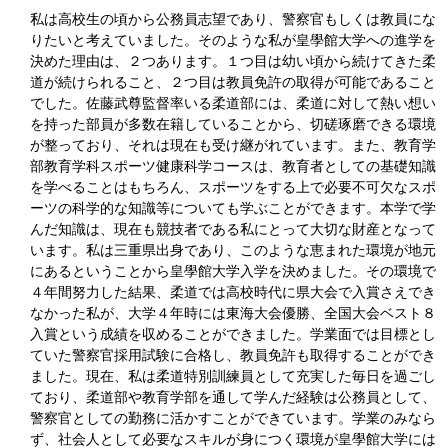
私は高校生の頃から公務員志望であり、警察官もしくは教員にな
りたいと考えていました。そのような私が皇學館大学への進学を
決めた理由は、２つあります。１つ目は幼い頃から続けてきた柔
道が続けられること、２つ目は教員免許の取得が可能であること
でした。佐藤武尊監督率いる柔道部には、柔道に対して熱い想い
を持った部員が多数在籍していることから、切磋琢磨できる環境
が整っており、それは現在も受け継がれています。また、教育学
部教育学科スポーツ健康科学コースは、教育者としての基礎知識
を学べることはもちろん、スポーツをする上で必要不可欠なスポ
ーツの科学的な知識等についても学ぶことができます。本学で学
んだ知識は、現在も競技者である私にとって大切な財産となって
います。私は三重県出身であり、このような恵まれた環境が地元
にあるということから皇學館大学入学を決めました。その環境で
４年間努力した結果、柔道では高校時代に県大会で入賞さえでき
なかった私が、大学４年時には東海大会優勝、全国大会ベスト８
入賞という成績を収めることができました。学業面では目標とし
ていた警察官採用試験に合格し、教員免許も取得することができ
ました。現在、私は柔道特別訓練員として充実した毎日を過ごし
ており、柔道部や教育学部を通して学んだ経験は公務員として、
警察官としての勤務に活かすことができています。学業のみなら
ず、社会人として必要なスキルが身につく環境が皇學館大学には