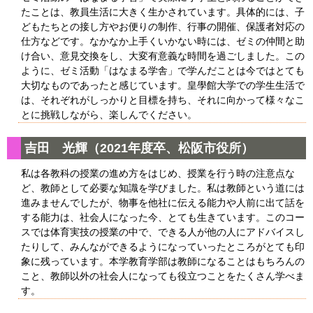
たことは、教員生活に大きく生かされています。具体的には、子
どもたちとの接し方やお便りの制作、行事の開催、保護者対応の
仕方などです。なかなか上手くいかない時には、ゼミの仲間と助
け合い、意見交換をし、大変有意義な時間を過ごしました。この
ように、ゼミ活動「はなまる学舎」で学んだことは今ではとても
大切なものであったと感じています。皇學館大学での学生生活で
は、それぞれがしっかりと目標を持ち、それに向かって様々なこ
とに挑戦しながら、楽しんでください。
吉田 光輝（2021年度卒、松阪市役所）
私は各教科の授業の進め方をはじめ、授業を行う時の注意点な
ど、教師として必要な知識を学びました。私は教師という道には
進みませんでしたが、物事を他社に伝える能力や人前に出て話を
する能力は、社会人になった今、とても生きています。このコー
スでは体育実技の授業の中で、できる人が他の人にアドバイスし
たりして、みんなができるようになっていったところがとても印
象に残っています。本学教育学部は教師になることはもちろんの
こと、教師以外の社会人になっても役立つことをたくさん学べま
す。