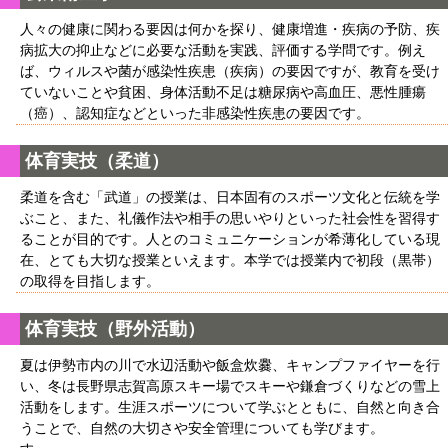
人々の健康に関わる要因は何かを探り、健康増進・疾病の予防、疾
病拡大の抑止などに必要な活動を実践、評価する学問です。例え
ば、ウィルスや菌が感染性疾患（疾病）の要因ですが、教育を受け
ていないことや貧困、身体活動不足は糖尿病や高血圧、悪性腫瘍
（癌）、認知症などといった非感染性疾患の要因です。
体育実技（柔道）
柔道を含む「武道」の授業は、日本固有のスポーツ文化と伝統を学
ぶこと、また、礼儀作法や相手の思いやりといった社会性を習得す
ることが目的です。人とのコミュニケーションが希薄化している現
在、とても大切な授業といえます。本学では授業内で初段（黒帯）
の取得を目指します。
体育実技（野外活動）
夏は伊勢市内の川で水辺活動や飯盒炊爨、キャンプファイヤーを行
い、冬は長野県志賀高原スキー場でスキーや鎌倉づくりなどの雪上
活動をします。生涯スポーツについて学ぶとともに、自然と向き合
うことで、自然の大切さや安全管理についても学びます。