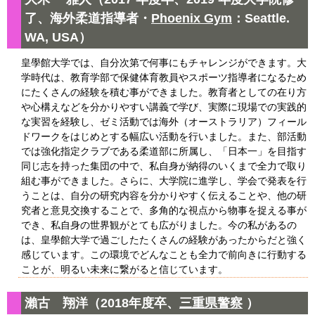
了、海外柔道指導者・
Phoenix Gym
：Seattle.
WA, USA）
皇學館⼤学では、⾃分次第で何事にもチャレンジができます。⼤
学時代は、教育学部で保健体育教員やスポーツ指導者になるため
にたくさんの経験を積む事ができました。教育者としての在り⽅
や⼼構えなどを分かりやすい講義で学び、実際に現場での実践的
な実習を経験し、ゼミ活動では海外（オーストラリア）フィール
ドワークをはじめとする幅広い活動を⾏いました。また、部活動
では強化指定クラブである柔道部に所属し、「⽇本⼀」を⽬指す
同じ志を持った集団の中で、私⾃⾝が納得のいくまで全⼒で取り
組む事ができました。さらに、⼤学院に進学し、学会で発表を⾏
うことは、⾃分の研究内容を分かりやすく伝えることや、他の研
究者と意⾒交換することで、多⾓的な視点から物事を捉える事が
でき、私⾃⾝の世界観がとても広がりました。今の私があるの
は、皇學館⼤学で過ごしたたくさんの経験があったからだと強く
感じています。この環境でどんなことも全⼒で前向きに⾏動する
ことが、明るい未来に繋がると信じています。
瀨古 翔洋（2018年度卒、
三重県警察
）