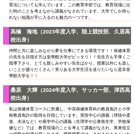
育法についても学んでいます。この教育学部では、教育現場に出
た時のことを考えながら講義がなされています。大学でしか得ら
れない知識が手に入るのも魅力の一つです。
高橋 海地（2023年度入学、陸上競技部、久居高
校出身）
仲間と共に楽しみながら夢を仕事にできる環境です！！保健体育
の先生を目指す方は皇學館大学がピッタリ！！先生方も手厚くご
指導下さり、とても親しみやすい先生ばかり。授業以外にも楽し
いことが盛りだくさん！実りある大学生活を送りたいなら是非皇
學館大学を！！
桑原 大輝（2024年度入学、サッカー部、津西高
校出身）
私は保健体育コースに所属し、中高保健体育科の教員免許と小学
校教員免許の取得を目指しています。実技中心の講義（球技や柔
道、水泳など）や座学中心の講義（生理学や公衆衛生学、学校保
健など）では、教育現場のことを考えて講義がなされ、将来役立
つ経験や知識が得られます。模擬授業では、まだまだうまくいか