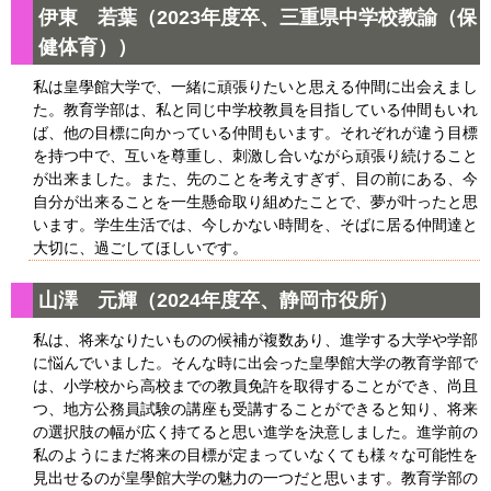
伊東 若葉（2023年度卒、三重県中学校教諭（保
健体育））
私は皇學館大学で、一緒に頑張りたいと思える仲間に出会えまし
た。教育学部は、私と同じ中学校教員を目指している仲間もいれ
ば、他の目標に向かっている仲間もいます。それぞれが違う目標
を持つ中で、互いを尊重し、刺激し合いながら頑張り続けること
が出来ました。また、先のことを考えすぎず、目の前にある、今
自分が出来ることを一生懸命取り組めたことで、夢が叶ったと思
います。学生生活では、今しかない時間を、そばに居る仲間達と
大切に、過ごしてほしいです。
山澤 元輝（2024年度卒、静岡市役所）
私は、将来なりたいものの候補が複数あり、進学する大学や学部
に悩んでいました。そんな時に出会った皇學館大学の教育学部で
は、小学校から高校までの教員免許を取得することができ、尚且
つ、地方公務員試験の講座も受講することができると知り、将来
の選択肢の幅が広く持てると思い進学を決意しました。進学前の
私のようにまだ将来の目標が定まっていなくても様々な可能性を
見出せるのが皇學館大学の魅力の一つだと思います。教育学部の