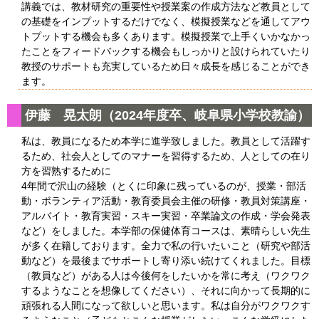
講義では、教材研究の重要性や授業案の作成方法など教員として
の基礎をインプットするだけでなく、模擬授業などを通してアウ
トプットする機会も多くあります。模擬授業で上手くいかなかっ
たことをフィードバックする機会もしっかりと設けられていたり
教授のサポートも充実しているため日々成長を感じることができ
ます。
伊藤 晃太朗（2024年度卒、岐阜県小学校教諭）
私は、教員になるため本学に進学致しました。教員として活躍す
るため、社会人としてのマナーを習得するため、人としての在り
方を習熟するために
4年間で沢山の経験（とくに印象に残っているのが、授業・部活
動・ボランティア活動・教育委員会主催の研修・教員対策講座・
アルバイト・教育実習・スキー実習・卒業論文の作成・学会発表
など）をしました。本学部の保健体育コースは、素晴らしい先生
が多く在籍しております。全力で私の行いたいこと（研究や部活
動など）を最後までサポートし寄り添い続けてくれました。目標
（教員など）がある人は今後何をしたいかを常に考え（ワクワク
するようなことを想像してください）、それに向かって長期的に
頑張れる人間になって欲しいと思います。私は自分がワクワクす