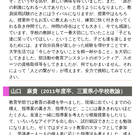
ぞ」というやる気や、新しい興味を得ていました。また、「誰か
の刺激になれる一人でありたい」と思うようにもなりました。教
員採用試験のときにはライバルになりますが、授業中はもちろ
ん、授業外でもお互いに教えあったり、練習に快く付き合ってく
れる良き仲間でした。仲間の存在はとても大きく、今でも感謝し
ています。学校の教師として一番大切にしていたことは「子ども
達に笑っていてほしい」ということでした。子ども達を楽しませ
るためには、まず自分自身が楽しかった経験を増やすことです。
大学生活では「今しかできないことを精一杯やること」を大切に
してきました。部活動や教育アシスタントのボランティア、スポ
ーツの資格取得等をしてきましたが、何でもかまいません。それ
によって「人との繋がり」が増えます。全力で挑戦してみてくだ
さい。
山口 麻貴（2011年度卒、三重県小学校教諭）
教育学部では教育の基礎を学べました。現場に出ていくまでの心
構え、指導案の書き方、指導方など、ここには書ききれないほど
たくさん。友達と一緒に指導案を考えたり模擬授業をしたりし
て、いろいろなアイデアを出し合い、試行錯誤できたことも勉強
になりました。ゼミではダイエット教室のスタッフとして参加
し、受講者一人一人の個人差に応じた指導法を考えました。成人