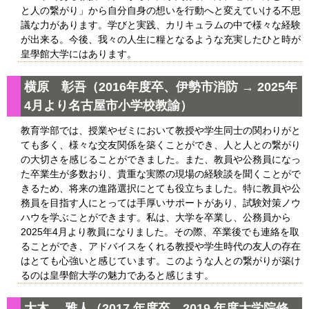
と人の繋がり」から自分自身の想いを行動へと変えていける不思
議な力があります。学びと実践、カリキュラムの中で様々な経験
が出来る。今後、我々の人生に糧となるような充実したひと時が
皇學館大学にはあります。
横原 彰吾（2016年度卒、伊勢市消防 → 2025年
4月より名古屋市小学校教諭）
教育学部では、授業やゼミにおいて教授や学生同士の関わりがと
ても多く、様々な交友関係を築くことができ、人と人との繋がり
の大切さを感じることができました。また、教員や公務員になっ
た卒業生が多数おり、貴重な実際の現場の経験談を聞くことがで
きるため、将来の進路選択にとても役立ちました。特に教員や公
務員を目指す人にとっては手厚いサポートがあり、試験対策ノウ
ハウを学ぶことができます。私は、大学を卒業し、公務員から
2025年4月より教員になりました。その際、卒業後でも連絡を取
ることができ、アドバイスをくれる教授や学生時代の友人の存在
はとても心強いと感じています。このような人との繋がりが築け
るのは皇學館大学の魅力であると感じます。
⼤⽊ 雅⼈（2017 年度卒、2019 年度大学院修