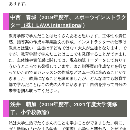
あります。
中西 春城（2019年度卒、スポーツインストラク
ター
（株）
LAVA Internationa
l
）
教育学部で学んだことはたくさんあると思います。主体性や責任
感、指導案の作成や卒業論文の作成。インストラクターの仕事は
教員とは違い、生徒は子どもではなく大人が生徒となります。で
すが、教育学部で学んだことはここでも発揮することができまし
た。主体性や責任感に関しては、現在物販リーダーをしておりそ
ういうところでも発揮しています。また指導案の作成などを行な
っていたのでヨガレッスンの作成などスムーズに進めることがで
きました！教員になることを諦めましたが、どんな道でも教育学
部で学んだことはこの先の人生に活きます！自信を持って自分の
未来を掴み取ってください。
浅井 萌加（2019年度卒、2021年度大学院修
了、小学校教諭）
私は大学生活でたくさんのことを学ぶことができました。特に、
ゼミ活動の「はなまる学舎」で実際に小学生と関わることができ